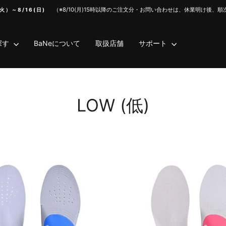
（※8/10(月)15時以降のご注文分・お問い合わせは、休業明け後、
火）～8/16(日)
Translation
missing:
ja.sections.slideshow.pause_slideshow
探す
BaNeについて
取扱店舗
サポート
LOW (低)