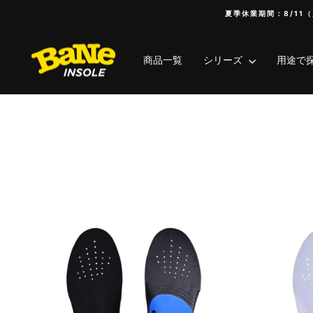
コ
夏季休業期間：8/11（
ン
テ
ン
商品一覧
シリーズ
用途で
ツ
へ
ス
キ
ッ
プ