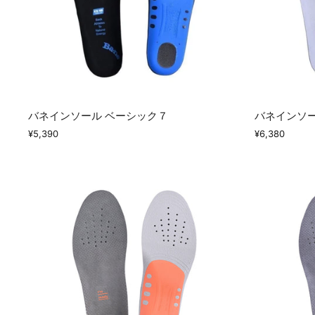
バネインソール ベーシック７
バネインソー
¥5,390
¥6,380