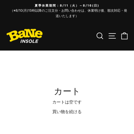
コ
夏季休業期間：8/11（火）～8/16(日)
ン
Translation
（※8/10(月)15時以降のご注文分・お問い合わせは、休業明け後、順次対応・発
missing:
テ
送いたします）
ja.sections.slideshow.pause_slideshow
ン
ツ
サイトナ
検索
カ
へ
ス
キ
ッ
プ
カート
カートは空です
買い物を続ける